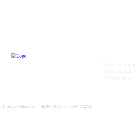
PATERNA AL
Periódico indep
punto habitual 
información en 
© Grupo Kultea S.L. | Tel. 96 136 56 73 - 699 17 22 22