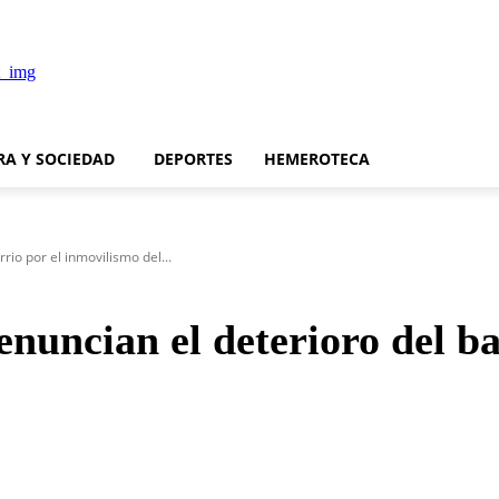
RA Y SOCIEDAD
DEPORTES
HEMEROTECA
io por el inmovilismo del...
uncian el deterioro del ba