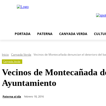
PORTADA
PATERNA
CANYADA VERDA
CULTU
Inicio
Canyada Verda
Vecinos de Montecañada denuncian el deterioro del barr
Canyada Verda
Vecinos de Montecañada den
Ayuntamiento
Paterna al día
febrero 18, 2016