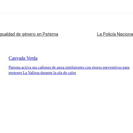
igualdad de género en Paterna
La Policía Nacion
Canyada Verda
Paterna activa sus cañones de agua inteligentes con riegos preventivos para
proteger La Vallesa durante la ola de calor
io: