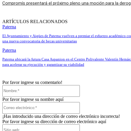
Compromís presentará el próximo pleno una moción para la derogac
ARTÍCULOS RELACIONADOS
Paterna
El Ayuntamiento y Aigües de Paterna vuelven a premiar el esfuerzo académico co
una nueva convocatoria de becas universitarias
Paterna
Paterna ubicará la futura Casa Aspanion en el Centro Polivalente Valentín Hernáe
para acelerar su ejecución y garantizar su viabilidad
Por favor ingrese su comentario!
Nombre:*
Por favor ingrese su nombre aquí
Correo
electrónico:*
¡Has introducido una dirección de correo electrónico incorrecta!
Por favor ingrese su dirección de correo electrónico aquí
Sitio