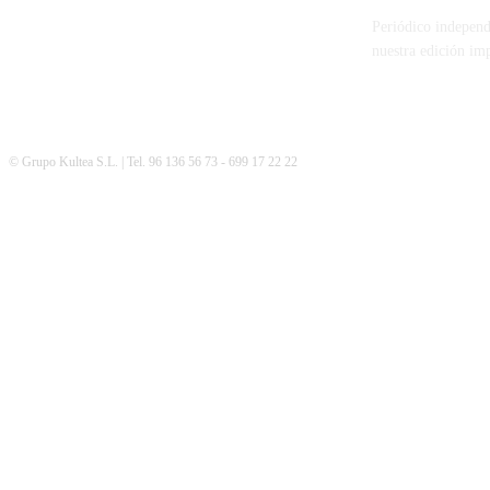
Periódico independ
nuestra edición im
© Grupo Kultea S.L. | Tel. 96 136 56 73 - 699 17 22 22