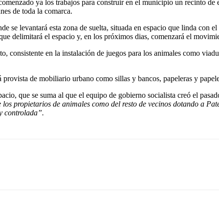
 comenzado ya los trabajos para construir en el municipio un recinto d
anes de toda la comarca.
nde se levantará esta zona de suelta, situada en espacio que linda con 
 que delimitará el espacio y, en los próximos dias, comenzará el movimie
, consistente en la instalación de juegos para los animales como viaduc
 provista de mobiliario urbano como sillas y bancos, papeleras y papel
cio, que se suma al que el equipo de gobierno socialista creó el pasa
de los propietarios de animales como del resto de vecinos dotando a Pa
y controlada”.