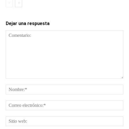
Dejar una respuesta
Comentario:
No
Cor
ele
Sit
web