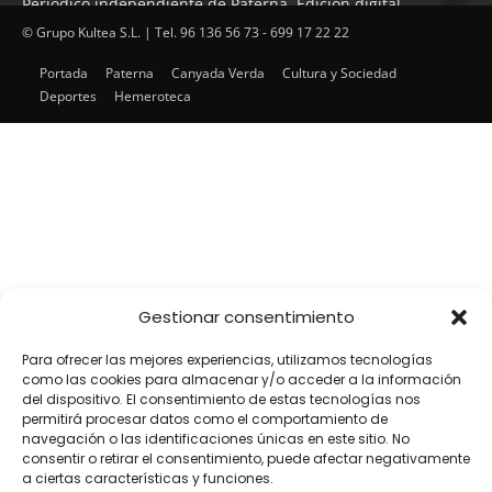
Periódico independiente de Paterna. Edición digital.
Encuentra cada mes en tu punto habitual nuestra edición
© Grupo Kultea S.L. | Tel. 96 136 56 73 - 699 17 22 22
impresa. Más de 22 años al servicio de la información en
Portada
Paterna
Canyada Verda
Cultura y Sociedad
Paterna.
Deportes
Hemeroteca
SÍGUENOS
Gestionar consentimiento
Para ofrecer las mejores experiencias, utilizamos tecnologías
como las cookies para almacenar y/o acceder a la información
del dispositivo. El consentimiento de estas tecnologías nos
permitirá procesar datos como el comportamiento de
navegación o las identificaciones únicas en este sitio. No
consentir o retirar el consentimiento, puede afectar negativamente
a ciertas características y funciones.