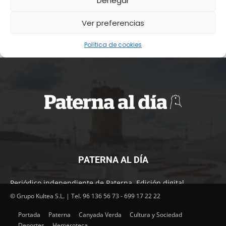
PATERNA AL DÍA
Periódico independiente de Paterna. Edición digital.
Encuentra cada mes en tu punto habitual nuestra edición
© Grupo Kultea S.L. | Tel. 96 136 56 73 - 699 17 22 22
impresa. Más de 22 años al servicio de la información en
Portada
Paterna
Canyada Verda
Cultura y Sociedad
Paterna.
Deportes
Hemeroteca