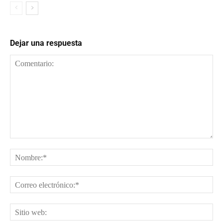
Dejar una respuesta
Comentario:
No
Cor
ele
Sit
web