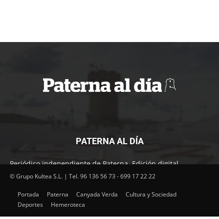
PATERNA AL DÍA
Periódico independiente de Paterna. Edición digital.
Encuentra cada mes en tu punto habitual nuestra edición
© Grupo Kultea S.L. | Tel. 96 136 56 73 - 699 17 22 22
impresa. Más de 22 años al servicio de la información en
Portada
Paterna
Canyada Verda
Cultura y Sociedad
Paterna.
Deportes
Hemeroteca