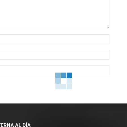
Nombre:
Correo
electróni
Sitio
web:
ERNA AL DÍA