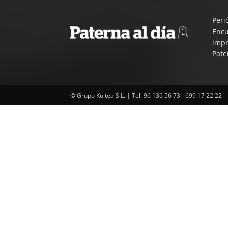
Peri
Encu
impr
Pate
© Grupo Kultea S.L. | Tel. 96 136 56 73 - 699 17 22 22