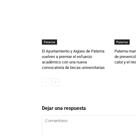
Paterna
Paterna
El Ayuntamiento y Aigües de Paterna
Paterna man
vuelven a premiar el esfuerzo
de prevenció
académico con una nueva
calor y el ri
convocatoria de becas universitarias
Dejar una respuesta