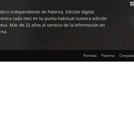
S
ódico independiente de Paterna. Edición digital.
entra cada mes en tu punto habitual nuestra edición
esa. Más de 22 años al servicio de la información en
rna.
Portada
Paterna
Canyada