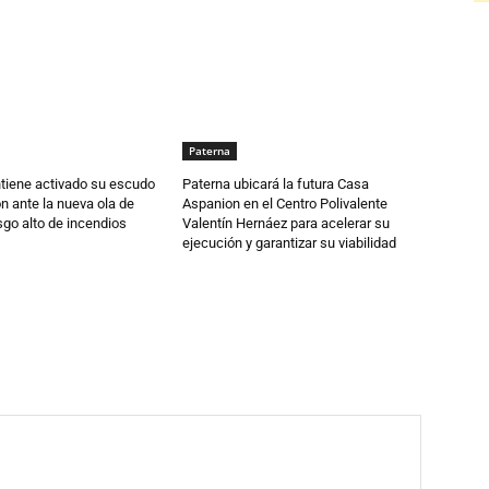
Paterna
tiene activado su escudo
Paterna ubicará la futura Casa
n ante la nueva ola de
Aspanion en el Centro Polivalente
esgo alto de incendios
Valentín Hernáez para acelerar su
ejecución y garantizar su viabilidad