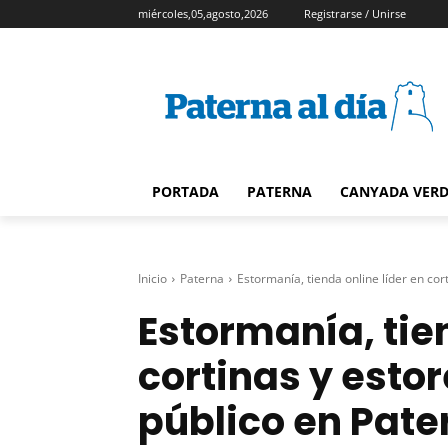
miércoles,05,agosto,2026
Registrarse / Unirse
PORTADA
PATERNA
CANYADA VER
Inicio
Paterna
Estormanía, tienda online líder en cort
Estormanía, tien
cortinas y estor
público en Pate