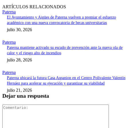
ARTÍCULOS RELACIONADOS
Paterna
El Ayuntamiento y Aigües de Paterna vuelven a premiar el esfuerzo
académico con una nueva convocatoria de becas universitarias
julio 30, 2026
Paterna
Paterna mantiene activado su escudo de prevención ante la nueva ola de
calor y el riesgo alto de incendios
julio 28, 2026
Paterna
Paterna ubicará la futura Casa Aspanion en el Centro Polivalente Valentín
Hernáez para acelerar su ejecución y garantizar su viabilidad
julio 21, 2026
Dejar una respuesta
Comentari