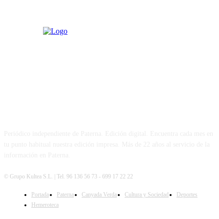
PATERNA AL DÍA
Periódico independiente de Paterna. Edición digital. Encuentra cada mes en
tu punto habitual nuestra edición impresa. Más de 22 años al servicio de la
información en Paterna.
© Grupo Kultea S.L. | Tel. 96 136 56 73 - 699 17 22 22
Portada
Paterna
Canyada Verda
Cultura y Sociedad
Deportes
SÍGUENOS
Hemeroteca