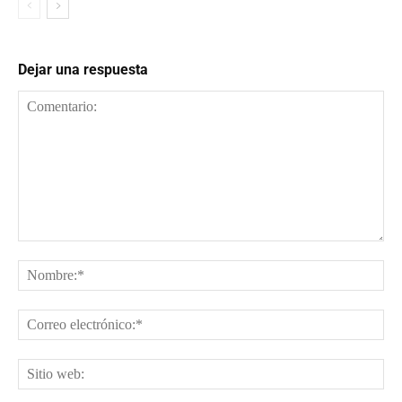
Dejar una respuesta
Comentario:
No
Cor
ele
Sit
web