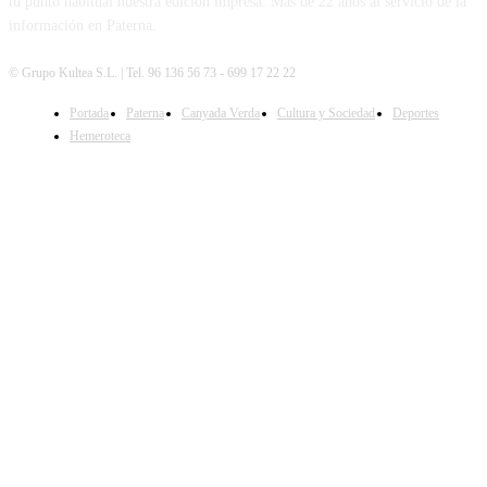
tu punto habitual nuestra edición impresa. Más de 22 años al servicio de la
información en Paterna.
© Grupo Kultea S.L. | Tel. 96 136 56 73 - 699 17 22 22
Portada
Paterna
Canyada Verda
Cultura y Sociedad
Deportes
SÍGUENOS
Hemeroteca