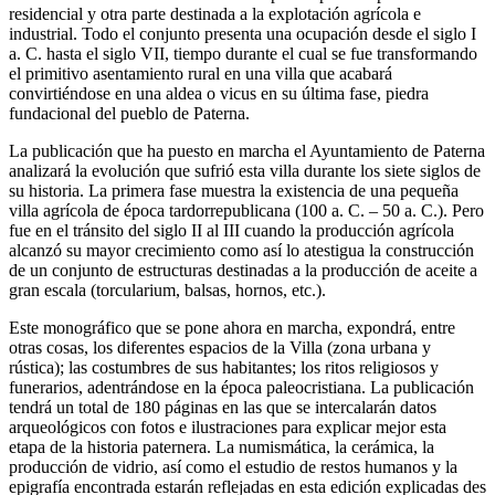
residencial y otra parte destinada a la explotación agrícola e
industrial. Todo el conjunto presenta una ocupación desde el siglo I
a. C. hasta el siglo VII, tiempo durante el cual se fue transformando
el primitivo asentamiento rural en una villa que acabará
convirtiéndose en una aldea o vicus en su última fase, piedra
fundacional del pueblo de Paterna.
La publicación que ha puesto en marcha el Ayuntamiento de Paterna
analizará la evolución que sufrió esta villa durante los siete siglos de
su historia. La primera fase muestra la existencia de una pequeña
villa agrícola de época tardorrepublicana (100 a. C. – 50 a. C.). Pero
fue en el tránsito del siglo II al III cuando la producción agrícola
alcanzó su mayor crecimiento como así lo atestigua la construcción
de un conjunto de estructuras destinadas a la producción de aceite a
gran escala (torcularium, balsas, hornos, etc.).
Este monográfico que se pone ahora en marcha, expondrá, entre
otras cosas, los diferentes espacios de la Villa (zona urbana y
rústica); las costumbres de sus habitantes; los ritos religiosos y
funerarios, adentrándose en la época paleocristiana. La publicación
tendrá un total de 180 páginas en las que se intercalarán datos
arqueológicos con fotos e ilustraciones para explicar mejor esta
etapa de la historia paternera. La numismática, la cerámica, la
producción de vidrio, así como el estudio de restos humanos y la
epigrafía encontrada estarán reflejadas en esta edición explicadas des