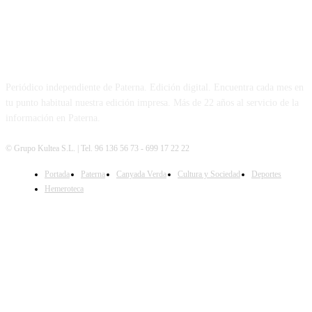
PATERNA AL DÍA
Periódico independiente de Paterna. Edición digital. Encuentra cada mes en
tu punto habitual nuestra edición impresa. Más de 22 años al servicio de la
información en Paterna.
© Grupo Kultea S.L. | Tel. 96 136 56 73 - 699 17 22 22
Portada
Paterna
Canyada Verda
Cultura y Sociedad
Deportes
SÍGUENOS
Hemeroteca