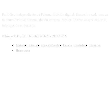
PATERNA AL DÍA
Periódico independiente de Paterna. Edición digital. Encuentra cada mes en
tu punto habitual nuestra edición impresa. Más de 22 años al servicio de la
información en Paterna.
© Grupo Kultea S.L. | Tel. 96 136 56 73 - 699 17 22 22
Portada
Paterna
Canyada Verda
Cultura y Sociedad
Deportes
SÍGUENOS
Hemeroteca