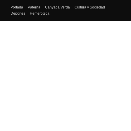
SÍGUENOS
Portada
Paterna
Canyada Verda
Cultura y Sociedad
Deportes
Hemeroteca