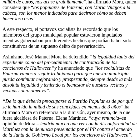
millón de euros, nos acuse gratuitamente”,
ha afirmado Mora, quien
considera que “
los populares de Paterna, con Maria Villajos a la
cabeza, son los menos indicados para decirnos cómo se deben
hacer las cosas”.
A este respecto, el portavoz socialista ha recordado que los
miembros del grupo municipal popular estuvieron imputados
mientras gobernaban por diferentes hechos que podían haber sido
constitutivos de un supuesto delito de prevaricación.
Asimismo, José Manuel Mora ha defendido
“la legalidad tanto del
expediente como del procedimiento de contratación de los
conciertos de Halloween”
y ha anunciado que
“los socialistas de
Paterna vamos a seguir trabajando para que nuestro municipio
pueda continuar mejorando y prosperando, siempre desde la más
absoluta legalidad y teniendo el bienestar de nuestros vecinos y
vecinas como objetivo”.
“De lo que debería preocuparse el Partido Popular es de por qué
se le han ido la mitad de sus concejales en menos de 3 años”,
ha
afirmado Mora en referencia a la dimisión, ayer mismo, de la que
fuera alcaldesa de Paterna, Elena Martínez,
“cuya renuncia
–en
opinión de Mora –
tendría mucho que ver con la disconformidad de
Martínez con la denuncia presentada por el PP contra el acuerdo
de la Junta de Gobierno Local por los conciertos de Halloween”.