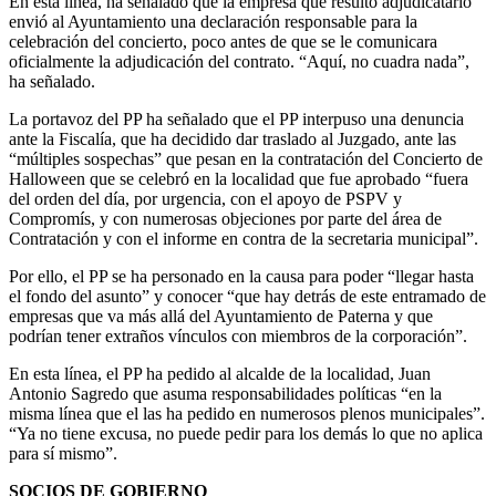
En esta línea, ha señalado que la empresa que resultó adjudicatario
envió al Ayuntamiento una declaración responsable para la
celebración del concierto, poco antes de que se le comunicara
oficialmente la adjudicación del contrato. “Aquí, no cuadra nada”,
ha señalado.
La portavoz del PP ha señalado que el PP interpuso una denuncia
ante la Fiscalía, que ha decidido dar traslado al Juzgado, ante las
“múltiples sospechas” que pesan en la contratación del Concierto de
Halloween que se celebró en la localidad que fue aprobado “fuera
del orden del día, por urgencia, con el apoyo de PSPV y
Compromís, y con numerosas objeciones por parte del área de
Contratación y con el informe en contra de la secretaria municipal”.
Por ello, el PP se ha personado en la causa para poder “llegar hasta
el fondo del asunto” y conocer “que hay detrás de este entramado de
empresas que va más allá del Ayuntamiento de Paterna y que
podrían tener extraños vínculos con miembros de la corporación”.
En esta línea, el PP ha pedido al alcalde de la localidad, Juan
Antonio Sagredo que asuma responsabilidades políticas “en la
misma línea que el las ha pedido en numerosos plenos municipales”.
“Ya no tiene excusa, no puede pedir para los demás lo que no aplica
para sí mismo”.
SOCIOS DE GOBIERNO