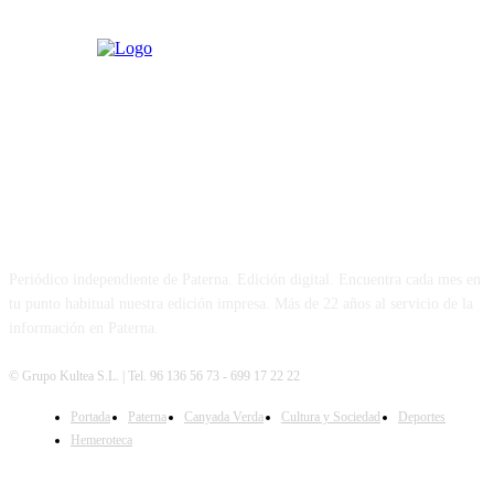
PATERNA AL DÍA
Periódico independiente de Paterna. Edición digital. Encuentra cada mes en
tu punto habitual nuestra edición impresa. Más de 22 años al servicio de la
información en Paterna.
© Grupo Kultea S.L. | Tel. 96 136 56 73 - 699 17 22 22
Portada
Paterna
Canyada Verda
Cultura y Sociedad
Deportes
SÍGUENOS
Hemeroteca