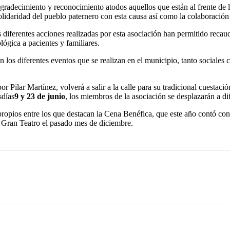
radecimiento y reconocimiento atodos aquellos que están al frente de l
lidaridad del pueblo paternero con esta causa así como la colaboración 
s diferentes acciones realizadas por esta asociación han permitido recau
ógica a pacientes y familiares.
n los diferentes eventos que se realizan en el municipio, tanto sociales
r Pilar Martínez, volverá a salir a la calle para su tradicional cuestaci
sdías
9 y 23 de junio
, los miembros de la asociación se desplazarán a di
 propios entre los que destacan la Cena Benéfica, que este año contó co
l Gran Teatro el pasado mes de diciembre.