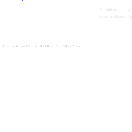
Periódico independ
nuestra edición im
© Grupo Kultea S.L. | Tel. 96 136 56 73 - 699 17 22 22