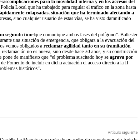
eras
complicaciones para la movilidad interna y en los accesos del
Policía Local que ha trabajado para regular el tráfico en la zona hasta
o rápidamente colapsadas, situación que ha terminado afectando a
presas, sino cualquier usuario de estas vías, se ha visto damnificado
un segundo túnel
que comunique ambas fases del polígono”. Ballester
rante una situación de emergencia, que obligara a la evacuación del
 nos vemos obligados a
reclamar agilidad tanto en su tramitación
ta reclamación no es nueva, sino desde hace 30 años, y su construcción
e pone de manifiesto que “el problema suscitado hoy s
e agrava por
de Fomento de incluir en dicha actuación el acceso directo a la II
roblemas históricos”.
Artículo siguiente
e Castilla-La Mancha con más de un millar de manchegos de toda la