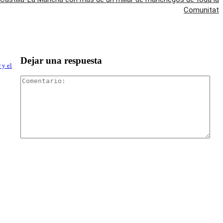
Comunitat
Dejar una respuesta
 y el
Com