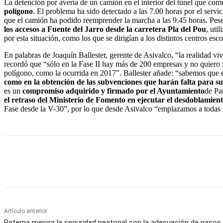
La detención por avería de un camión en el interior del túnel que comu
polígono
. El problema ha sido detectado a las 7.00 horas por el servi
que el camión ha podido reemprender la marcha a las 9.45 horas. Pese 
los accesos a Fuente del Jarro desde la carretera Pla del Pou
, uti
por esta situación, como los que se dirigían a los distintos centros e
En palabras de Joaquín Ballester, gerente de Asivalco, “la realidad v
recordó que “sólo en la Fase II hay más de 200 empresas y no quiero 
polígono, como la ocurrida en 2017”. Ballester añade: “sabemos que e
como en la obtención de las subvenciones que harán falta para su
es un
compromiso adquirido y firmado por el Ayuntamiento
de Pa
el retraso del Ministerio de Fomento en ejecutar el desdoblamien
Fase desde la V-30”, por lo que desde Asivalco “emplazamos a todas la
Cuota
Artículo anterior
Paterna mejora la seguridad peatonal con la adecuación de pasos d