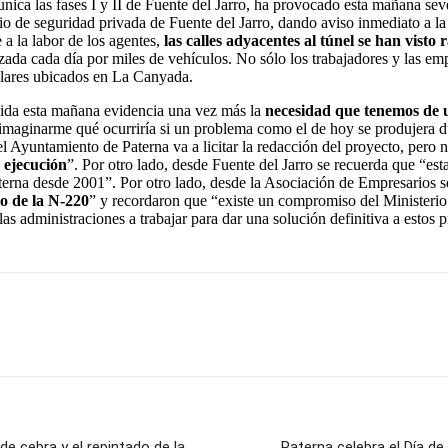
nica las fases I y II de Fuente del Jarro, ha provocado esta mañana sev
cio de seguridad privada de Fuente del Jarro, dando aviso inmediato a la 
a la labor de los agentes,
las calles adyacentes al túnel se han vist
lizada cada día por miles de vehículos. No sólo los trabajadores y las em
scolares ubicados en La Canyada.
ivida esta mañana evidencia una vez más la
necesidad que tenemos de 
imaginarme qué ocurriría si un problema como el de hoy se produjera du
l Ayuntamiento de Paterna va a licitar la redacción del proyecto, pero
 ejecución
”. Por otro lado, desde Fuente del Jarro se recuerda que “es
terna desde 2001”. Por otro lado, desde la Asociación de Empresarios s
to de la N-220
” y recordaron que “existe un compromiso del Ministerio 
s administraciones a trabajar para dar una solución definitiva a estos p
e cebra y el repintado de la
Paterna celebra el Día d