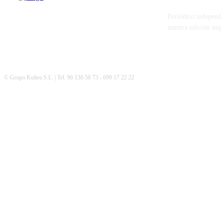
Periódico independ
nuestra edición im
© Grupo Kultea S.L. | Tel. 96 136 56 73 - 699 17 22 22