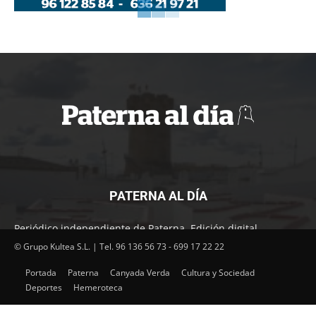
PATERNA AL DÍA
Periódico independiente de Paterna. Edición digital.
Encuentra cada mes en tu punto habitual nuestra edición
© Grupo Kultea S.L. | Tel. 96 136 56 73 - 699 17 22 22
impresa. Más de 22 años al servicio de la información en
Portada
Paterna
Canyada Verda
Cultura y Sociedad
Paterna.
Deportes
Hemeroteca