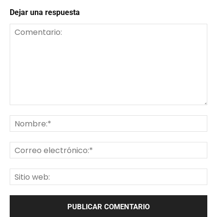
Dejar una respuesta
Comentario:
No
Co
ele
Sit
we