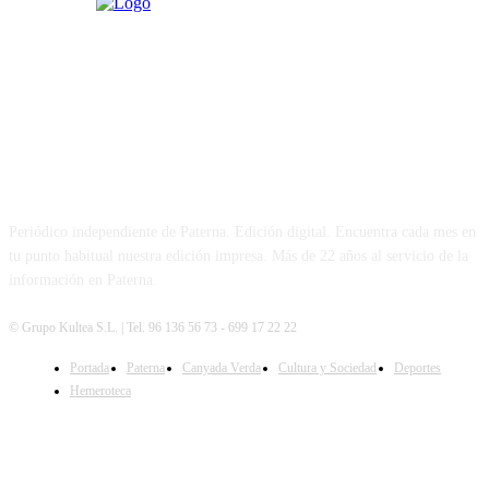
PATERNA AL DÍA
Periódico independiente de Paterna. Edición digital. Encuentra cada mes en
tu punto habitual nuestra edición impresa. Más de 22 años al servicio de la
información en Paterna.
© Grupo Kultea S.L. | Tel. 96 136 56 73 - 699 17 22 22
Portada
Paterna
Canyada Verda
Cultura y Sociedad
Deportes
SÍGUENOS
Hemeroteca