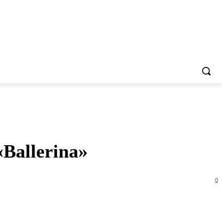
«Ballerina»
0