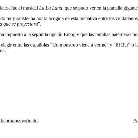
iales, fue el musical
La La Land
, que se pudo ver en la pantalla gigante 
ado muy satisfecha por la acogida de esta iniciativa entre los ciudadan
a que se proyectará
”.
ha impuesto a la segunda opción Emoji y que las familias paterneras pod
 elegir entre las españolas “Un monstruo viene a verme” y “El Bar” o 
na.
la urbanización del
Pa