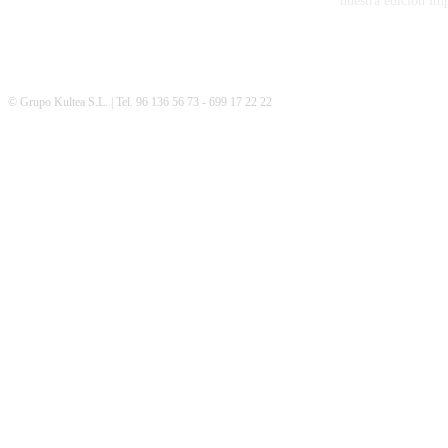
nuestra edición im
© Grupo Kultea S.L. | Tel. 96 136 56 73 - 699 17 22 22