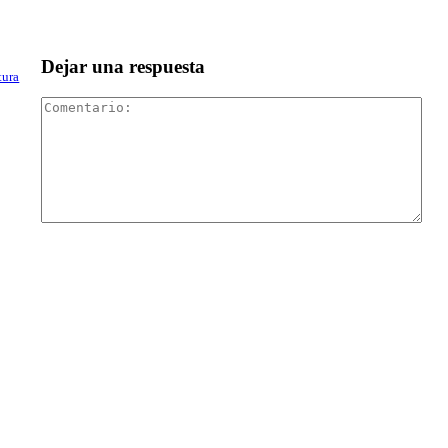
Dejar una respuesta
tura
Com