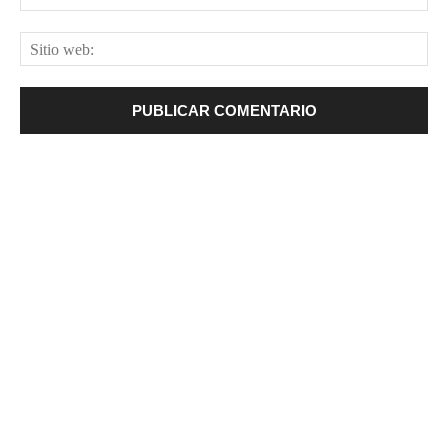
ele
Sit
web