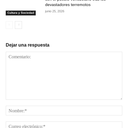
devastadores terremotos
junio 25, 2026
Cultura y Sociedad
Dejar una respuesta
Comentario:
No
Cor