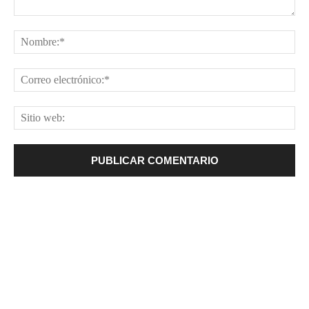
Comentario:
No
Cor
ele
Sit
web