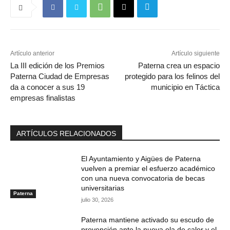
Artículo anterior
Artículo siguiente
La III edición de los Premios
Paterna crea un espacio
Paterna Ciudad de Empresas
protegido para los felinos del
da a conocer a sus 19
municipio en Táctica
empresas finalistas
ARTÍCULOS RELACIONADOS
El Ayuntamiento y Aigües de Paterna
vuelven a premiar el esfuerzo académico
con una nueva convocatoria de becas
universitarias
Paterna
julio 30, 2026
Paterna mantiene activado su escudo de
prevención ante la nueva ola de calor y el