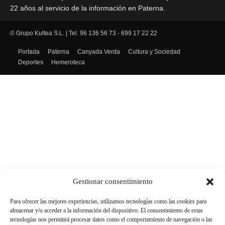
22 años al servicio de la información en Paterna.
© Grupo Kultea S.L. | Tel. 96 136 56 73 - 699 17 22 22
SÍGUENOS
Portada
Paterna
Canyada Verda
Cultura y Sociedad
Deportes
Hemeroteca
Gestionar consentimiento
Para ofrecer las mejores experiencias, utilizamos tecnologías como las cookies para
almacenar y/o acceder a la información del dispositivo. El consentimiento de estas
tecnologías nos permitirá procesar datos como el comportamiento de navegación o las