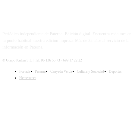
PATERNA AL DÍA
Periódico independiente de Paterna. Edición digital. Encuentra cada mes en
tu punto habitual nuestra edición impresa. Más de 22 años al servicio de la
información en Paterna.
© Grupo Kultea S.L. | Tel. 96 136 56 73 - 699 17 22 22
Portada
Paterna
Canyada Verda
Cultura y Sociedad
Deportes
SÍGUENOS
Hemeroteca