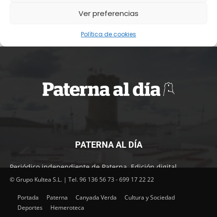
PATERNA AL DÍA
Periódico independiente de Paterna. Edición digital.
Encuentra cada mes en tu punto habitual nuestra edición
© Grupo Kultea S.L. | Tel. 96 136 56 73 - 699 17 22 22
impresa. Más de 22 años al servicio de la información en
Portada
Paterna
Canyada Verda
Cultura y Sociedad
Paterna.
Deportes
Hemeroteca