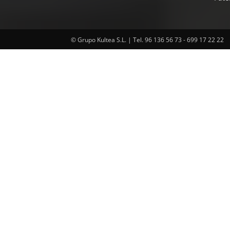
© Grupo Kultea S.L. | Tel. 96 136 56 73 - 699 17 22 22