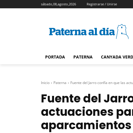
sábado,08,agosto,2026
Registrarse / Unirse
PORTADA
PATERNA
CANYADA VER
Inicio
Paterna
Fuente del Jarro confía en que las act
Fuente del Jarro
actuaciones pa
aparcamientos 