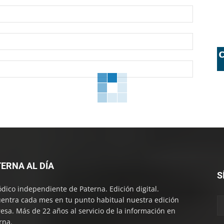
Nombre:
Correo
electróni
Sitio
web:
ERNA AL DÍA
S
ódico independiente de Paterna. Edición digital.
entra cada mes en tu punto habitual nuestra edición
esa. Más de 22 años al servicio de la información en
rna.