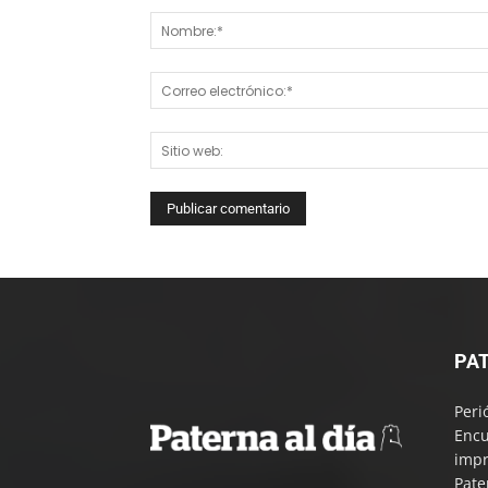
PAT
Peri
Encu
impr
Pate