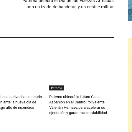
Paterna celebra el Día de las Fuerzas Armadas
con un izado de banderas y un desfile militar
Paterna
tiene activado su escudo
Paterna ubicará la futura Casa
n ante la nueva ola de
Aspanion en el Centro Polivalente
esgo alto de incendios
Valentín Hernáez para acelerar su
ejecución y garantizar su viabilidad