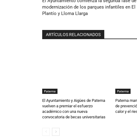
El Ayuntamiento comienza la segunda fase de
modernización de los parques infantiles en El
Plantío y Lloma Llarga
ARTÍCULOS RELACIONADOS
Paterna
Paterna
El Ayuntamiento y Aigües de Paterna
Paterna man
vuelven a premiar el esfuerzo
de prevenció
académico con una nueva
calor y el ri
convocatoria de becas universitarias