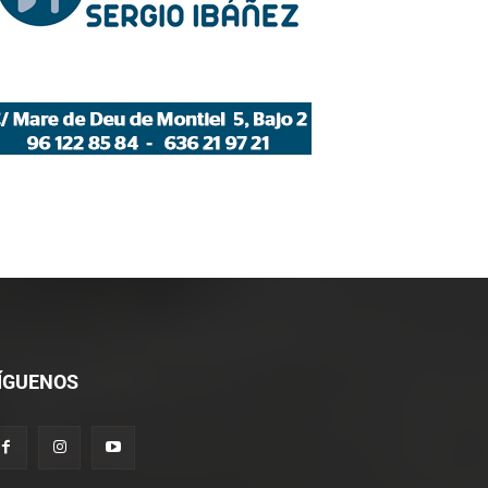
*
co:*
ÍGUENOS