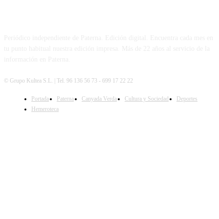
PATERNA AL DÍA
Periódico independiente de Paterna. Edición digital. Encuentra cada mes en
tu punto habitual nuestra edición impresa. Más de 22 años al servicio de la
información en Paterna.
© Grupo Kultea S.L. | Tel. 96 136 56 73 - 699 17 22 22
Portada
Paterna
Canyada Verda
Cultura y Sociedad
Deportes
SÍGUENOS
Hemeroteca