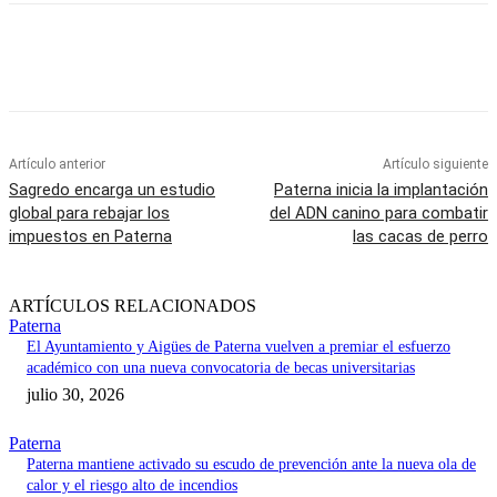
Artículo anterior
Artículo siguiente
Sagredo encarga un estudio
Paterna inicia la implantación
global para rebajar los
del ADN canino para combatir
impuestos en Paterna
las cacas de perro
ARTÍCULOS RELACIONADOS
Paterna
El Ayuntamiento y Aigües de Paterna vuelven a premiar el esfuerzo
académico con una nueva convocatoria de becas universitarias
julio 30, 2026
Paterna
Paterna mantiene activado su escudo de prevención ante la nueva ola de
calor y el riesgo alto de incendios