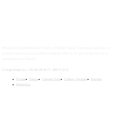
PATERNA AL DÍA
Periódico independiente de Paterna. Edición digital. Encuentra cada mes en
tu punto habitual nuestra edición impresa. Más de 22 años al servicio de la
información en Paterna.
© Grupo Kultea S.L. | Tel. 96 136 56 73 - 699 17 22 22
Portada
Paterna
Canyada Verda
Cultura y Sociedad
Deportes
SÍGUENOS
Hemeroteca