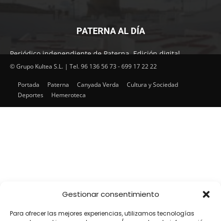
PATERNA AL DÍA
Periódico independiente de Paterna. Edición digital.
Encuentra cada mes en tu punto habitual nuestra edición
© Grupo Kultea S.L. | Tel. 96 136 56 73 - 699 17 22 22
impresa. Más de 22 años al servicio de la información en
Portada
Paterna
Canyada Verda
Cultura y Sociedad
Paterna.
Deportes
Hemeroteca
SÍGUENOS
Gestionar consentimiento
Para ofrecer las mejores experiencias, utilizamos tecnologías