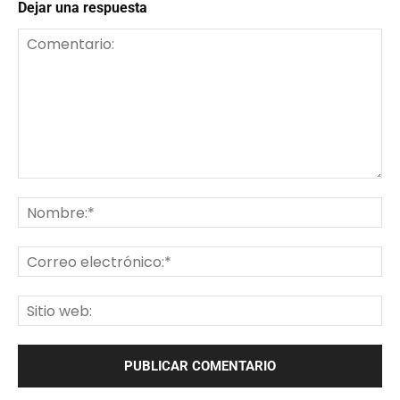
Dejar una respuesta
Comentario:
No
Co
ele
Sit
we