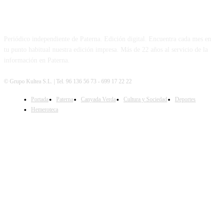
PATERNA AL DÍA
Periódico independiente de Paterna. Edición digital. Encuentra cada mes en
tu punto habitual nuestra edición impresa. Más de 22 años al servicio de la
información en Paterna.
© Grupo Kultea S.L. | Tel. 96 136 56 73 - 699 17 22 22
Portada
Paterna
Canyada Verda
Cultura y Sociedad
Deportes
SÍGUENOS
Hemeroteca