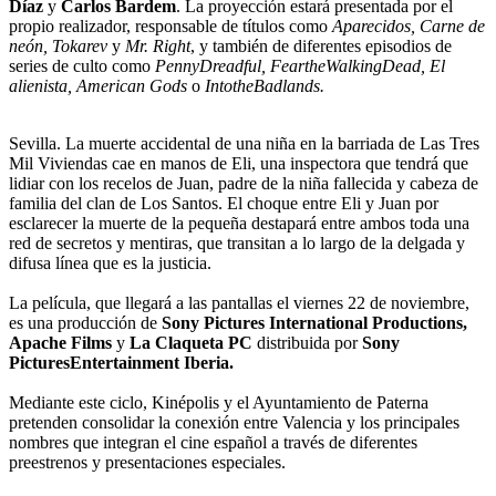
Díaz
y
Carlos Bardem
. La proyección estará presentada por el
propio realizador, responsable de títulos como
Aparecidos, Carne de
neón, Tokarev
y
Mr. Right
, y también de diferentes episodios de
series de culto como
PennyDreadful, FeartheWalkingDead, El
alienista, American Gods
o
IntotheBadlands.
Sevilla. La muerte accidental de una niña en la barriada de Las Tres
Mil Viviendas cae en manos de Eli, una inspectora que tendrá que
lidiar con los recelos de Juan, padre de la niña fallecida y cabeza de
familia del clan de Los Santos. El choque entre Eli y Juan por
esclarecer la muerte de la pequeña destapará entre ambos toda una
red de secretos y mentiras, que transitan a lo largo de la delgada y
difusa línea que es la justicia.
La película, que llegará a las pantallas el viernes 22 de noviembre,
es una producción de
Sony Pictures International Productions,
Apache Films
y
La Claqueta PC
distribuida por
Sony
PicturesEntertainment Iberia.
Mediante este ciclo, Kinépolis y el Ayuntamiento de Paterna
pretenden consolidar la conexión entre Valencia y los principales
nombres que integran el cine español a través de diferentes
preestrenos y presentaciones especiales.