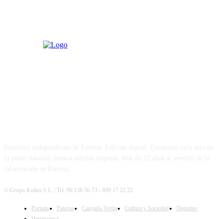
PATERNA AL DÍA
Periódico independiente de Paterna. Edición digital. Encuentra cada mes en
tu punto habitual nuestra edición impresa. Más de 22 años al servicio de la
información en Paterna.
© Grupo Kultea S.L. | Tel. 96 136 56 73 - 699 17 22 22
Portada
Paterna
Canyada Verda
Cultura y Sociedad
Deportes
SÍGUENOS
Hemeroteca