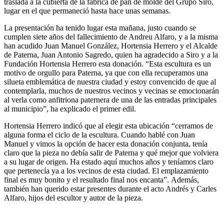
traslada a la cubierta de la fábrica de pan de molde del Grupo Siro,
lugar en el que permaneció hasta hace unas semanas.
La presentación ha tenido lugar esta mañana, justo cuando se
cumplen siete años del fallecimiento de Andreu Alfaro, y a la misma
han acudido Juan Manuel González, Hortensia Herrero y el Alcalde
de Paterna, Juan Antonio Sagredo, quien ha agradecido a Siro y a la
Fundación Hortensia Herrero esta donación. “Esta escultura es un
motivo de orgullo para Paterna, ya que con ella recuperamos una
silueta emblemática de nuestra ciudad y estoy convencido de que al
contemplarla, muchos de nuestros vecinos y vecinas se emocionarán
al verla como anfitriona paternera de una de las entradas principales
al municipio”, ha explicado el primer edil.
Hortensia Herrero indicó que al elegir esta ubicación “cerramos de
alguna forma el ciclo de la escultura. Cuando hablé con Juan
Manuel y vimos la opción de hacer esta donación conjunta, tenía
claro que la pieza no debía salir de Paterna y qué mejor que volviera
a su lugar de origen. Ha estado aquí muchos años y teníamos claro
que pertenecía ya a los vecinos de esta ciudad. El emplazamiento
final es muy bonito y el resultado final nos encanta”. Además,
también han querido estar presentes durante el acto Andrés y Carles
Alfaro, hijos del escultor y autor de la pieza.