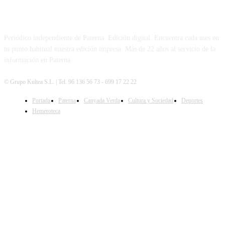
PATERNA AL DÍA
Periódico independiente de Paterna. Edición digital. Encuentra cada mes en
tu punto habitual nuestra edición impresa. Más de 22 años al servicio de la
información en Paterna.
© Grupo Kultea S.L. | Tel. 96 136 56 73 - 699 17 22 22
Portada
Paterna
Canyada Verda
Cultura y Sociedad
Deportes
SÍGUENOS
Hemeroteca