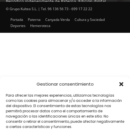
Periódico independiente de Paterna. Edición digital.
Encuentra cada mes en tu punto habitual nuestra edición
© Grupo Kultea S.L. | Tel. 96 136 56 73 - 699 17 22 22
impresa. Más de 22 años al servicio de la información en
Portada
Paterna
Canyada Verda
Cultura y Sociedad
Paterna.
Deportes
Hemeroteca
SÍGUENOS
Gestionar consentimiento
Para ofrecer las mejores experiencias, utilizamos tecnologías
como las cookies para almacenar y/o acceder a la información
del dispositivo. El consentimiento de estas tecnologías nos
permitirá procesar datos como el comportamiento de
navegación o las identificaciones únicas en este sitio. No
consentir o retirar el consentimiento, puede afectar negativamente
a ciertas características y funciones.