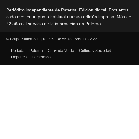
Periódico independiente de Paterna. Edición digital. Encuentra
cada mes en tu punto habitual nuestra edición impresa. Más de
22 años al servicio de la información en Paterna.
© Grupo Kultea S.L. | Tel. 96 136 56 73 - 699 17 22 22
SÍGUENOS
Portada
Paterna
Canyada Verda
Cultura y Sociedad
Deportes
Hemeroteca