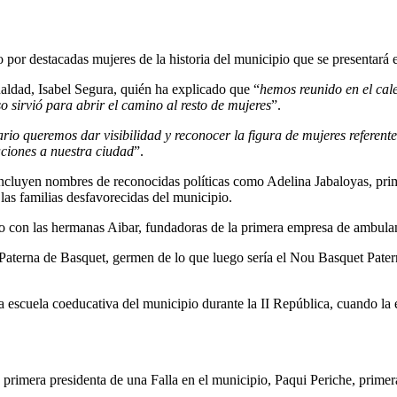
or destacadas mujeres de la historia del municipio que se presentará es
ualdad, Isabel Segura, quién ha explicado que “
hemos reunido en el cal
 sirvió para abrir el camino al resto de mujeres
”.
rio queremos dar visibilidad y reconocer la figura de mujeres referent
aciones a nuestra ciudad
”.
e incluyen nombres de reconocidas políticas como Adelina Jabaloyas, pr
las familias desfavorecidas del municipio.
mo con las hermanas Aibar, fundadoras de la primera empresa de ambulan
terna de Basquet, germen de lo que luego sería el Nou Basquet Paterna
era escuela coeducativa del municipio durante la II República, cuando 
, primera presidenta de una Falla en el municipio, Paqui Periche, prime