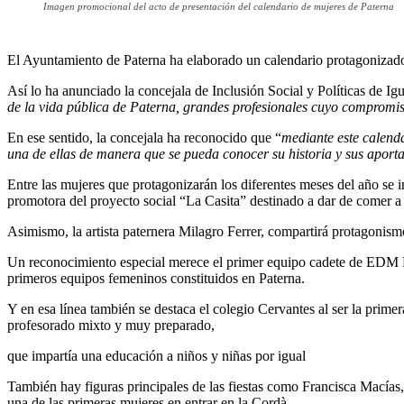
Imagen promocional del acto de presentación del calendario de mujeres de Paterna
El Ayuntamiento de Paterna ha elaborado un calendario protagonizado p
Así lo ha anunciado la concejala de Inclusión Social y Políticas de Ig
de la vida pública de Paterna
, grandes profesionales cuyo compromiso
En ese sentido, la concejala ha reconocido que “
mediante este calenda
una de ellas de manera que se pueda conocer su historia y sus aport
Entre las mujeres que protagonizarán los diferentes meses del año s
promotora del proyecto social “La Casita” destinado a dar de comer a 
Asimismo, la artista paternera Milagro Ferrer, compartirá protagonis
Un reconocimiento especial merece el primer equipo cadete de EDM Pa
primeros equipos femeninos constituidos en Paterna.
Y en esa línea también se destaca el colegio Cervantes al ser la prim
profesorado mixto y muy preparado,
que impartía una educación a niños y niñas por igual
También hay figuras principales de las fiestas como Francisca Macías
una de las primeras mujeres en entrar en la Cordà.