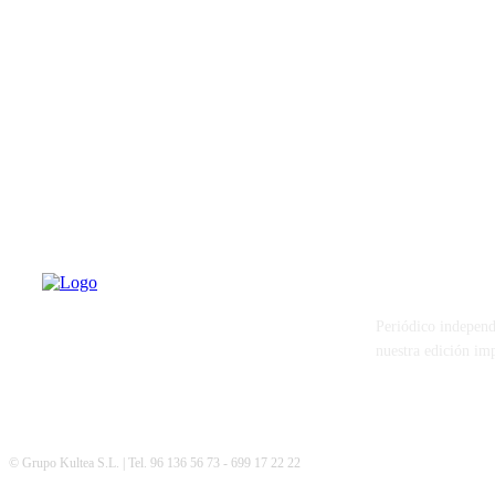
PATERNA AL
Periódico independ
nuestra edición im
© Grupo Kultea S.L. | Tel. 96 136 56 73 - 699 17 22 22