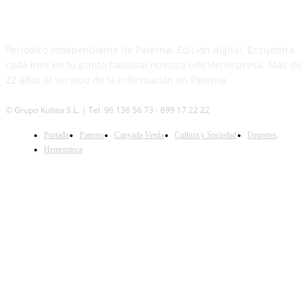
PATERNA AL DÍA
Periódico independiente de Paterna. Edición digital. Encuentra
cada mes en tu punto habitual nuestra edición impresa. Más de
22 años al servicio de la información en Paterna.
© Grupo Kultea S.L. | Tel. 96 136 56 73 - 699 17 22 22
SÍGUENOS
Portada
Paterna
Canyada Verda
Cultura y Sociedad
Deportes
Hemeroteca