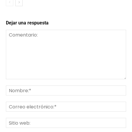
Dejar una respuesta
Comentario:
No
Co
ele
Sit
we