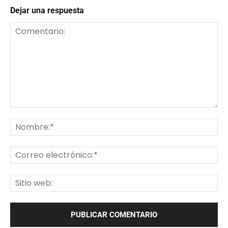
Dejar una respuesta
Comentario:
No
Co
ele
Sit
we