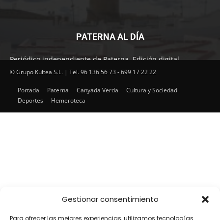
PATERNA AL DÍA
Periódico independiente de Paterna. Edición digital.
Encuentra cada mes en tu punto habitual nuestra edición
© Grupo Kultea S.L. | Tel. 96 136 56 73 - 699 17 22 22
impresa. Más de 22 años al servicio de la información en
Portada
Paterna
Canyada Verda
Cultura y Sociedad
Paterna.
Deportes
Hemeroteca
SÍGUENOS
Gestionar consentimiento
Para ofrecer las mejores experiencias, utilizamos tecnologías