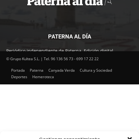
PATERNA AL DÍA
Periódico independiente de Paterna. Edición digital.
Encuentra cada mes en tu punto habitual nuestra edición
© Grupo Kultea S.L. | Tel. 96 136 56 73 - 699 17 22 22
impresa. Más de 22 años al servicio de la información en
Portada
Paterna
Canyada Verda
Cultura y Sociedad
Paterna.
Deportes
Hemeroteca
SÍGUENOS