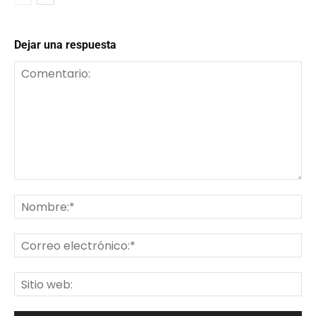
Dejar una respuesta
Comentario:
No
Co
ele
Sit
we