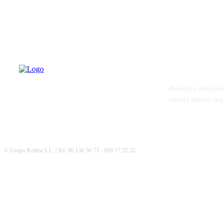
PATERNA AL
Periódico independ
nuestra edición im
© Grupo Kultea S.L. | Tel. 96 136 56 73 - 699 17 22 22