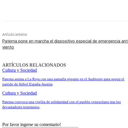
Cuota
Artículo anterior
Paterna pone en marcha el dispositivo especial de emergencia ant
viento
ARTÍCULOS RELACIONADOS
Cultura y Sociedad
Paterna anima a La Roja con una pantalla gigante en el Auditorio para seguir el
partido de fútbol España-Austria
Cultura y Sociedad
Paterna convoca una vigilia de solidaridad con el pueblo venezolano tras los
devastadores terremotos
Por favor ingrese su comentario!