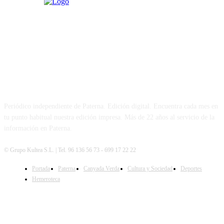
PATERNA AL DÍA
Periódico independiente de Paterna. Edición digital. Encuentra cada mes en
tu punto habitual nuestra edición impresa. Más de 22 años al servicio de la
información en Paterna.
© Grupo Kultea S.L. | Tel. 96 136 56 73 - 699 17 22 22
Portada
Paterna
Canyada Verda
Cultura y Sociedad
Deportes
SÍGUENOS
Hemeroteca