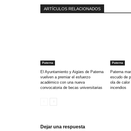
ARTÍCULOS RELACIONADOS
Paterna
Paterna
El Ayuntamiento y Aigües de Paterna
Paterna man
vuelven a premiar el esfuerzo
escudo de p
académico con una nueva
ola de calor 
convocatoria de becas universitarias
incendios
Dejar una respuesta