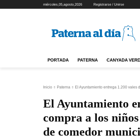
miércoles,05,agosto,2026
Registrarse / Unirse
PORTADA
PATERNA
CANYADA VER
Inicio
Paterna
El Ayuntamiento entrega 1.200 vales d
El Ayuntamiento en
compra a los niños
de comedor munici