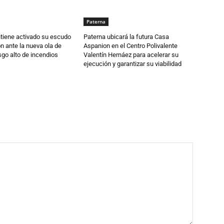
Paterna
tiene activado su escudo
Paterna ubicará la futura Casa
n ante la nueva ola de
Aspanion en el Centro Polivalente
esgo alto de incendios
Valentín Hernáez para acelerar su
ejecución y garantizar su viabilidad