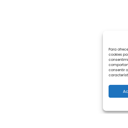
Para ofrec
cookies pa
consentimi
comportami
consentir o
característ
Ac