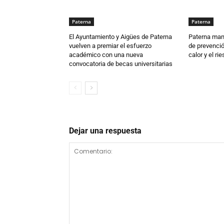
Paterna
Paterna
El Ayuntamiento y Aigües de Paterna
Paterna man
vuelven a premiar el esfuerzo
de prevenció
académico con una nueva
calor y el ri
convocatoria de becas universitarias
Dejar una respuesta