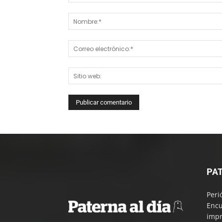
Comentario:
PAT
Peri
Encu
impr