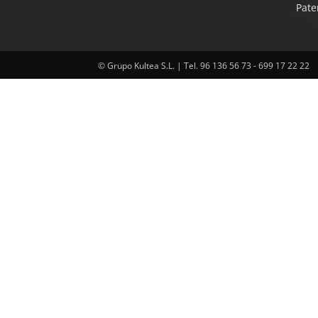
Pate
© Grupo Kultea S.L. | Tel. 96 136 56 73 - 699 17 22 22