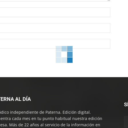
Nombre:
Correo
electróni
Sitio
web:
ERNA AL DÍA
S
ódico independiente de Paterna. Edición digital.
entra cada mes en tu punto habitual nuestra edición
esa. Más de 22 años al servicio de la información en