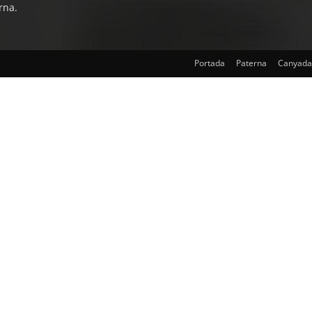
rna.
Portada
Paterna
Canyada