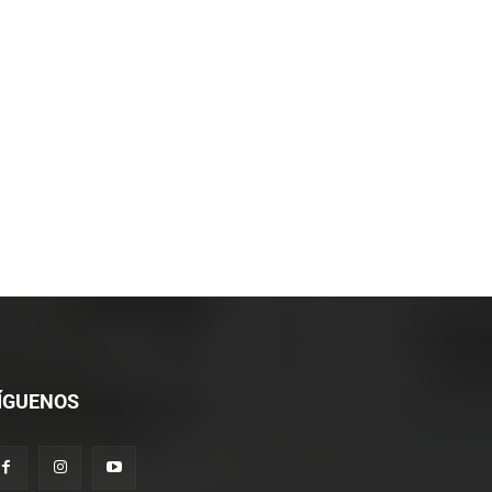
*
co:*
ÍGUENOS