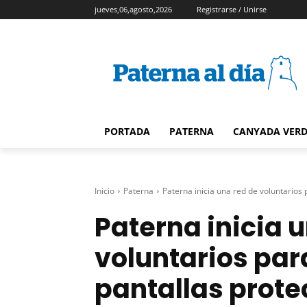
jueves,06,agosto,2026
Registrarse / Unirse
PORTADA
PATERNA
CANYADA VER
Inicio
Paterna
Paterna inicia una red de voluntarios p
Paterna inicia 
voluntarios par
pantallas prote