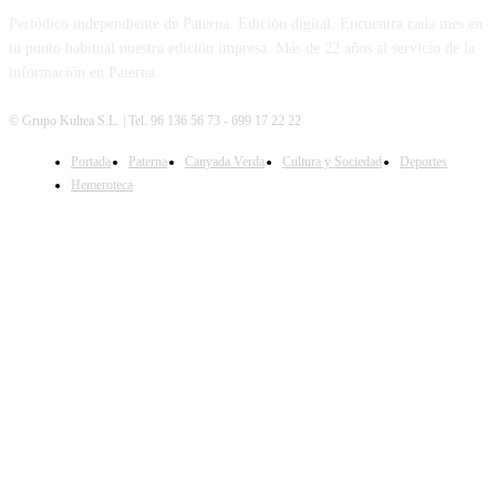
Periódico independiente de Paterna. Edición digital. Encuentra cada mes en
tu punto habitual nuestra edición impresa. Más de 22 años al servicio de la
información en Paterna.
© Grupo Kultea S.L. | Tel. 96 136 56 73 - 699 17 22 22
Portada
Paterna
Canyada Verda
Cultura y Sociedad
Deportes
SÍGUENOS
Hemeroteca