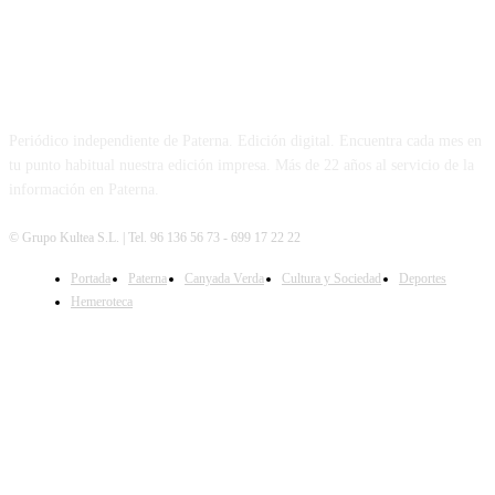
PATERNA AL DÍA
Periódico independiente de Paterna. Edición digital. Encuentra cada mes en
tu punto habitual nuestra edición impresa. Más de 22 años al servicio de la
información en Paterna.
© Grupo Kultea S.L. | Tel. 96 136 56 73 - 699 17 22 22
Portada
Paterna
Canyada Verda
Cultura y Sociedad
Deportes
SÍGUENOS
Hemeroteca