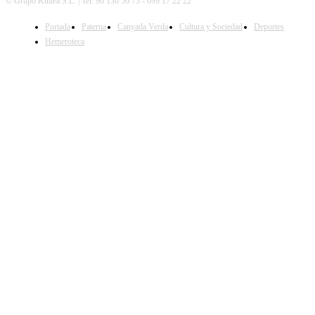
© Grupo Kultea S.L. | Tel. 96 136 56 73 - 699 17 22 22
Portada
Paterna
Canyada Verda
Cultura y Sociedad
Deportes
SÍGUENOS
Hemeroteca