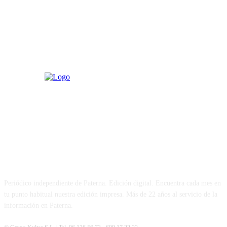
PATERNA AL DÍA
Periódico independiente de Paterna. Edición digital. Encuentra cada mes en
tu punto habitual nuestra edición impresa. Más de 22 años al servicio de la
información en Paterna.