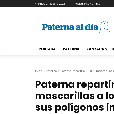
viernes,07,agosto,2026
Registrarse / Unirse
PORTADA
PATERNA
CANYADA VER
Inicio
Paterna
Paterna repartirá 10.000 mascarillas a
Paterna reparti
mascarillas a l
sus polígonos in