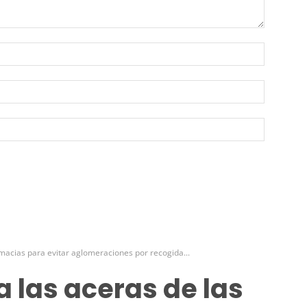
Nombre:
Correo
electróni
Sitio
web: