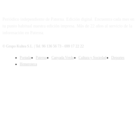
PATERNA AL DÍA
Periódico independiente de Paterna. Edición digital. Encuentra cada mes en
tu punto habitual nuestra edición impresa. Más de 22 años al servicio de la
información en Paterna.
© Grupo Kultea S.L. | Tel. 96 136 56 73 - 699 17 22 22
Portada
Paterna
Canyada Verda
Cultura y Sociedad
Deportes
SÍGUENOS
Hemeroteca