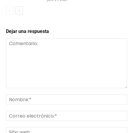
Dejar una respuesta
Comentario:
No
Co
ele
Sit