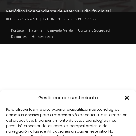
Periódico independiente de Paterna. Edición digital.
Encuentra cada mes en tu punto habitual nuestra edición
© Grupo Kultea S.L. | Tel. 96 136 56 73 - 699 17 22 22
impresa. Más de 22 años al servicio de la información en
Portada
Paterna
Canyada Verda
Cultura y Sociedad
Paterna.
Deportes
Hemeroteca
SÍGUENOS
Gestionar consentimiento
Para ofrecer las mejores experiencias, utilizamos tecnologías
como las cookies para almacenar y/o acceder a la información
del dispositivo. El consentimiento de estas tecnologías nos
permitirá procesar datos como el comportamiento de
navegación o las identificaciones únicas en este sitio. No