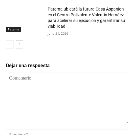
Paterna ubicará la futura Casa Aspanion
en el Centro Polivalente Valentín Hernáez
para acelerar su ejecución y garantizar su
viabilidad
Paterna
julio 21, 2026
Dejar una respuesta
Comentario:
No