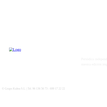
PATERNA AL
Periódico independ
nuestra edición im
© Grupo Kultea S.L. | Tel. 96 136 56 73 - 699 17 22 22