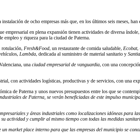
instalación de ocho empresas más que, en los últimos seis meses, han el
e empresarial en plena expansión tienen actividades de diversa índole,
e empleo y riqueza para la ciudad de Paterna.
a rotulación,
Fresh&Food
, un restaurante de comida saludable,
Ecobat
,
 vehículos,
Lambda
, dedicada al suministro de material sanitario y
Santi
 Valenciana, una
ciudad empresarial de vanguardia
, con una concepció
rial, con actividades logísticas, productivas y de servicios, con una ex
ica de Paterna y unos nuevos presupuestos entre los que se contempla
industriales de Paterna, se verán beneficiadas de este impulso munici
mpresariales y áreas industriales como localizaciones idóneas para la
u actividad y cumplir al mismo tiempo con todas las medidas sanitar
 un market place interno para que las empresas del municipio se conoz