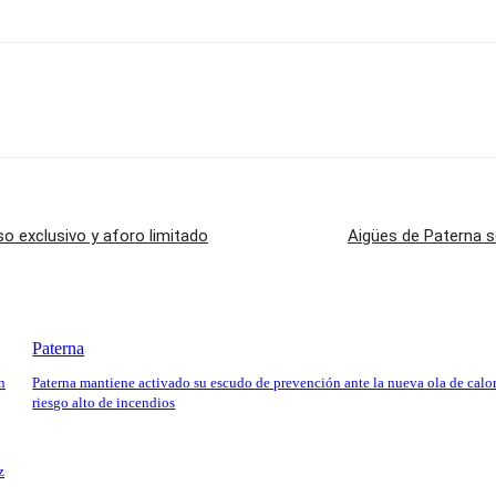
o exclusivo y aforo limitado
Aigües de Paterna se
Paterna
n
Paterna mantiene activado su escudo de prevención ante la nueva ola de calor
riesgo alto de incendios
z